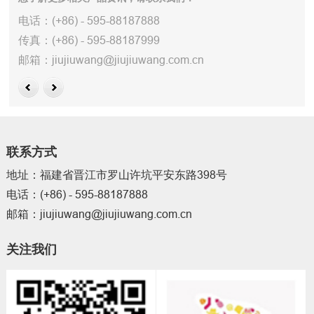
电话：(+86) - 595-88187888
传真：(+86) - 595-88187999
邮箱：jiujiuwang@jiujiuwang.com.cn
联系方式
地址：福建省晋江市罗山许坑平安东路398号
电话：(+86) - 595-88187888
邮箱：jiujiuwang@jiujiuwang.com.cn
关注我们