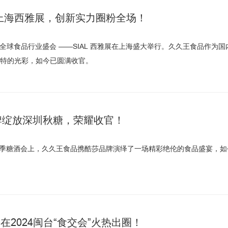
5上海西雅展，创新实力圈粉全场！
21 日，全球食品行业盛会 ——SIAL 西雅展在上海盛大举行。久久王食品
特的光彩，如今已圆满收官。
牌绽放深圳秋糖，荣耀收官！
深圳秋季糖酒会上，久久王食品携酷莎品牌演绎了一场精彩绝伦的食品盛宴，
品在2024闽台“食交会”火热出圈！