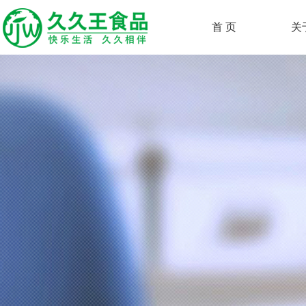
首 页
关