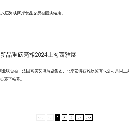
展第八届海峡两岸食品交易会圆满结束。
众新品重磅亮相2024上海西雅展
由中国商业联合会、法国高美艾博展览集团、北京爱博西雅展览有限公司共同主办
心落下帷幕。
<<
<
1
2
3
>
>>